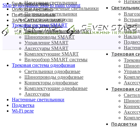
Натяжн
Накладные светильники
Гарантия и сервис
Skip to navigation
Skip to main content
Светильник
Накладные точечные светильники
Оплата и доставка
Подвесные светильники
Влагоз
Подборе освещения
Светодиодные модули
Встраи
ЗАПИСАТЬСЯ НА ЗАМЕР
Трековая система SMART
Линейн
Вызов замерщика
Наклад
Заказать дизайн потолков
Трековые светильники SMART
Наклад
Шинопроводы SMART
Подвес
Управление SMART
Главная
/
Светильники
/
Встраиваемые светильники
/
Встраива
Настен
Аксессуары SMART
Трековая с
Комплектующие SMART
Видеообзор SMART системы
Треков
Трековая система однофазная
Шиноп
Светильники однофазные
Управ
Шинопроводы однофазные
Компл
Коннекторы однофазные
Аксес
Комплектующие однофазные
Трековая с
Аксессуары
Светил
Настенные светильники
Шинопр
Подсветка
Коннек
Wi-Fi реле
Аксесс
Компле
Подсветка