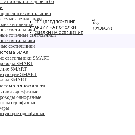
ые потолки звездное небо
и
ащищенные светильники
ваемые светильники
СПЕЦПРЕДЛОЖЕНИЕ
ые светильники
АКЦИИ НА ПОТОЛКИ
222-56-03
ные светильники
СКИДКИ НА ОСВЕЩЕНИЕ
ные точечные светильники
ные светильники
емый светильник Denkirs DK2018-WH
ные светильники
истема SMART
ые светильники SMART
роводы SMART
ление SMART
ектующие SMART
суары SMART
истема однофазная
ьники однофазные
оводы однофазные
торы однофазные
уары
ктующие однофазные