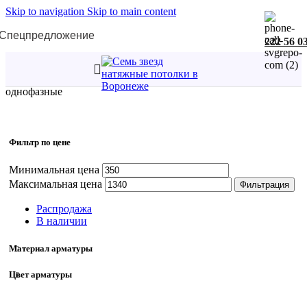
Skip to navigation
Skip to main content
Спецпредложение
222 56 0
Главная
/
Трековая система однофазная
/
Коннекторы
однофазные
Фильтр по цене
Минимальная цена
Максимальная цена
Фильтрация
Распродажа
В наличии
Материал арматуры
Цвет арматуры