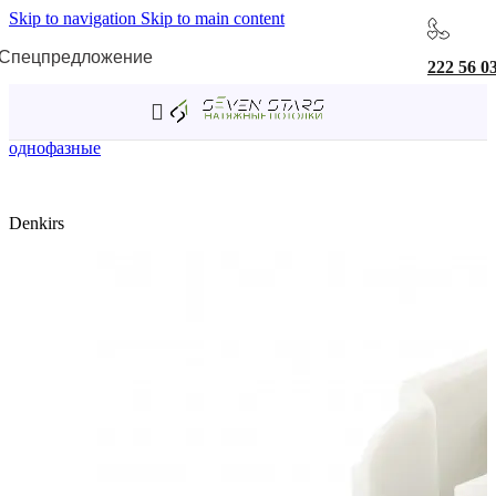
Skip to navigation
Skip to main content
Спецпредложение
222 56 0
Главная
/
Трековая система однофазная
/
Комплектующие
однофазные
Denkirs