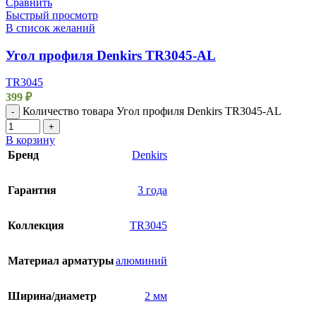
Сравнить
Быстрый просмотр
В список желаний
Угол профиля Denkirs TR3045-AL
TR3045
399
₽
Количество товара Угол профиля Denkirs TR3045-AL
-
+
В корзину
Бренд
Denkirs
Гарантия
3 года
Коллекция
TR3045
Материал арматуры
алюминий
Ширина/диаметр
2 мм