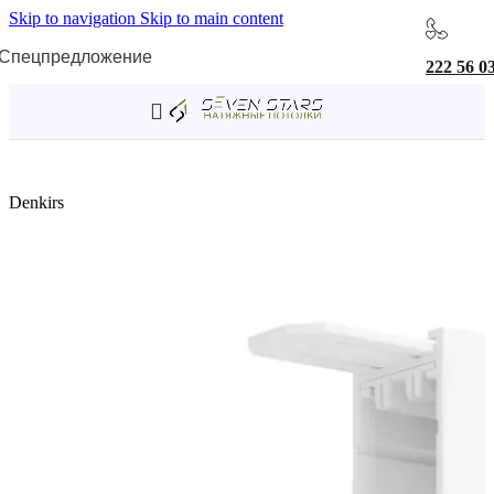
Skip to navigation
Skip to main content
Спецпредложение
222 56 0
Главная
/
Трековая система SMART
/
Комплектующие SMART
Denkirs