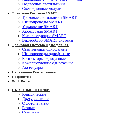
Подвесные светильники
Светодиодные модули
Трековая Система SMART
Трековые светильники SMART
Шинопроводы SMART
Управление SMART
Аксессуары SMART
Комплектующие SMART
Видеообзор SMART системы
Трековая Система Однофазная
Светильники однофазные
Шинопроводы однофазные
Коннекторы однофазные
Комплектующие однофазные
Аксессуары
Настенные Светильники
Подсветка
Wi-Fi Реле
НАТЯЖНЫЕ ПОТОЛКИ
Классические
Двухуровневые
С фотопечатью
Резные
Световые