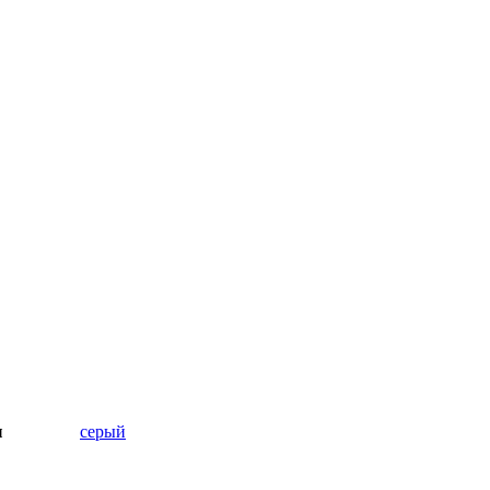
ы
серый