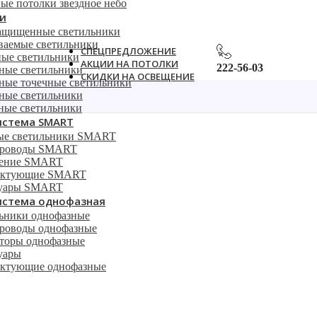
ые потолки звездное небо
и
ащищенные светильники
ваемые светильники
СПЕЦПРЕДЛОЖЕНИЕ
ые светильники
АКЦИИ НА ПОТОЛКИ
222-56-03
ные светильники
СКИДКИ НА ОСВЕЩЕНИЕ
ные точечные светильники
ные светильники
динитель профиля Denkirs TR3043-AL
ные светильники
истема SMART
ые светильники SMART
роводы SMART
ление SMART
ектующие SMART
суары SMART
истема однофазная
ьники однофазные
оводы однофазные
торы однофазные
уары
ктующие однофазные