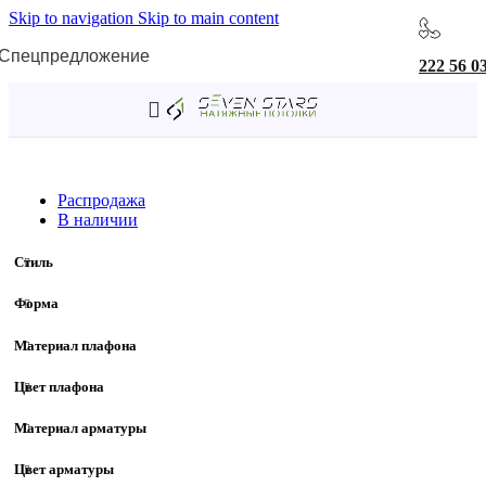
Skip to navigation
Skip to main content
Спецпредложение
222 56 0
Главная
/
Товар Ширина/диаметр
/
125 мм
Распродажа
В наличии
Стиль
Форма
Материал плафона
Цвет плафона
Материал арматуры
Цвет арматуры