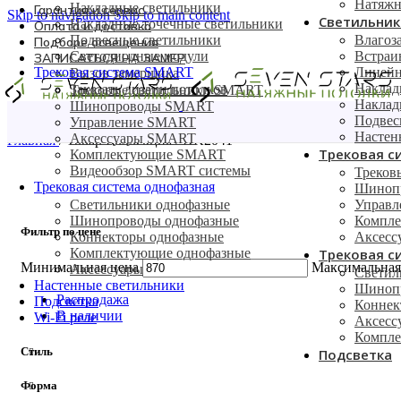
Натяжн
Накладные светильники
Гарантия и сервис
Skip to navigation
Skip to main content
Светильник
Накладные точечные светильники
Оплата и доставка
Подвесные светильники
Влагоз
Подборе освещения
Светодиодные модули
Встраи
ЗАПИСАТЬСЯ НА ЗАМЕР
Трековая система SMART
Линейн
Вызов замерщика
Наклад
Заказать дизайн потолков
Трековые светильники SMART
Наклад
Шинопроводы SMART
Подвес
Управление SMART
Настен
Аксессуары SMART
Главная
/
Товар Коллекция
/
DK2041
Трековая с
Комплектующие SMART
Видеообзор SMART системы
Треков
Трековая система однофазная
Шиноп
Светильники однофазные
Управ
Шинопроводы однофазные
Компл
Фильтр по цене
Коннекторы однофазные
Аксес
Комплектующие однофазные
Трековая с
Минимальная цена
Максимальная
Аксессуары
Светил
Настенные светильники
Шинопр
Распродажа
Подсветка
Коннек
В наличии
Wi-Fi реле
Аксесс
Компле
Стиль
Подсветка
Форма