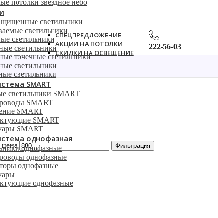
ые потолки звездное небо
и
ащищенные светильники
ваемые светильники
СПЕЦПРЕДЛОЖЕНИЕ
ые светильники
АКЦИИ НА ПОТОЛКИ
222-56-03
ные светильники
СКИДКИ НА ОСВЕЩЕНИЕ
ные точечные светильники
ные светильники
ные светильники
истема SMART
ые светильники SMART
роводы SMART
ление SMART
ектующие SMART
суары SMART
истема однофазная
 цена
Фильтрация
ьники однофазные
оводы однофазные
торы однофазные
уары
ктующие однофазные