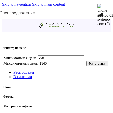
Skip to navigation
Skip to main content
Спецпредложение
222 56 0
Главная
/
Товар Длина
/
120 мм
Фильтр по цене
Минимальная цена
Максимальная цена
Фильтрация
Распродажа
В наличии
Стиль
Форма
Материал плафона