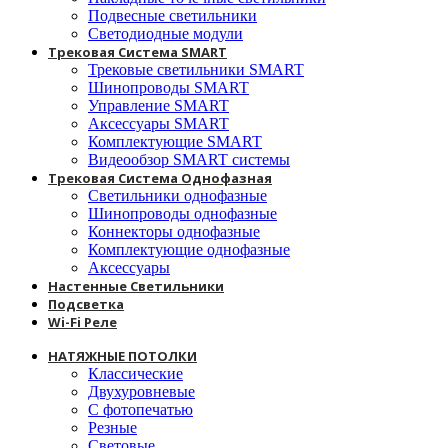
Подвесные светильники
Светодиодные модули
Трековая Система SMART
Трековые светильники SMART
Шинопроводы SMART
Управление SMART
Аксессуары SMART
Комплектующие SMART
Видеообзор SMART системы
Трековая Система Однофазная
Светильники однофазные
Шинопроводы однофазные
Коннекторы однофазные
Комплектующие однофазные
Аксессуары
Настенные Светильники
Подсветка
Wi-Fi Реле
НАТЯЖНЫЕ ПОТОЛКИ
Классические
Двухуровневые
С фотопечатью
Резные
Световые