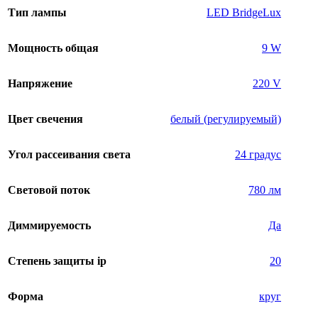
Тип лампы
LED BridgeLux
Мощность общая
9 W
Напряжение
220 V
Цвет свечения
белый (регулируемый)
Угол рассеивания света
24 градус
Световой поток
780 лм
Диммируемость
Да
Степень защиты ip
20
Форма
круг