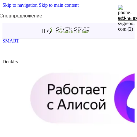
Skip to navigation
Skip to main content
Спецпредложение
222 56 0
Главная
/
Трековая система SMART
/
Трековые светильники
SMART
Denkirs