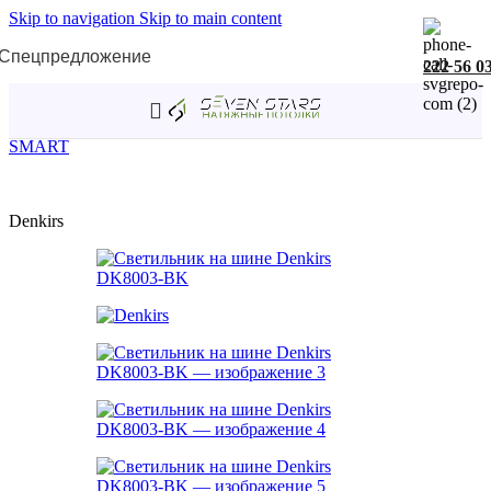
Skip to navigation
Skip to main content
Спецпредложение
222 56 0
Главная
/
Трековая система SMART
/
Трековые светильники
SMART
Denkirs