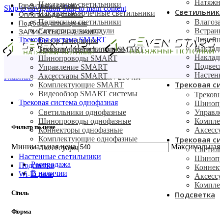
Натяжн
Накладные светильники
Гарантия и сервис
Skip to navigation
Skip to main content
Светильник
Накладные точечные светильники
Оплата и доставка
Подвесные светильники
Влагоз
Подборе освещения
Светодиодные модули
Встраи
ЗАПИСАТЬСЯ НА ЗАМЕР
Трековая система SMART
Линейн
Вызов замерщика
Наклад
Заказать дизайн потолков
Трековые светильники SMART
Наклад
Шинопроводы SMART
Подвес
Управление SMART
Настен
Аксессуары SMART
Главная
/
Товар Световой поток
/
210 лм
Трековая с
Комплектующие SMART
Видеообзор SMART системы
Треков
Трековая система однофазная
Шиноп
Светильники однофазные
Управ
Шинопроводы однофазные
Компл
Фильтр по цене
Коннекторы однофазные
Аксес
Комплектующие однофазные
Трековая с
Минимальная цена
Максимальная
Аксессуары
Светил
Настенные светильники
Шинопр
Распродажа
Подсветка
Коннек
В наличии
Wi-Fi реле
Аксесс
Компле
Стиль
Подсветка
Форма