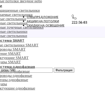
ые потолки звездное небо
и
ащищенные светильники
ваемые светильники
СПЕЦПРЕДЛОЖЕНИЕ
ые светильники
АКЦИИ НА ПОТОЛКИ
222-56-03
ные светильники
СКИДКИ НА ОСВЕЩЕНИЕ
ные точечные светильники
ные светильники
ные светильники
истема SMART
ые светильники SMART
роводы SMART
ление SMART
ектующие SMART
суары SMART
истема однофазная
 цена
Фильтрация
ьники однофазные
оводы однофазные
торы однофазные
уары
ктующие однофазные