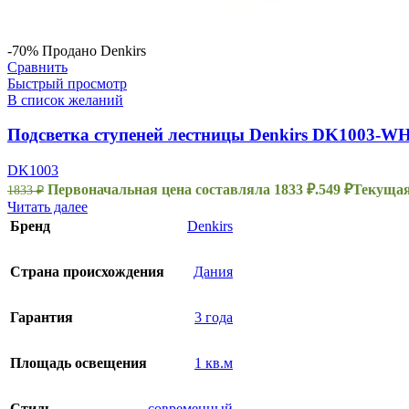
-70%
Продано
Denkirs
Сравнить
Быстрый просмотр
В список желаний
Подсветка ступеней лестницы Denkirs DK1003-W
DK1003
Первоначальная цена составляла 1833 ₽.
549
₽
Текущая 
1833
₽
Читать далее
Бренд
Denkirs
Страна происхождения
Дания
Гарантия
3 года
Площадь освещения
1 кв.м
Стиль
современный