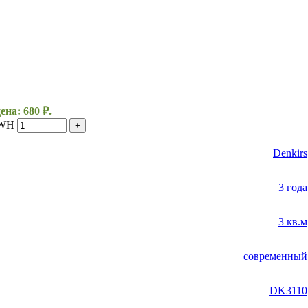
на: 680 ₽.
-WH
+
Denkirs
3 года
3 кв.м
современный
DK3110