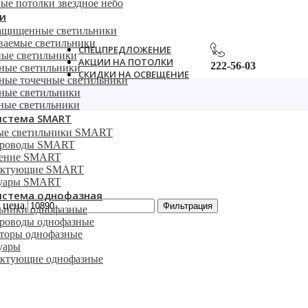
ые потолки звездное небо
и
ащищенные светильники
ваемые светильники
СПЕЦПРЕДЛОЖЕНИЕ
ые светильники
АКЦИИ НА ПОТОЛКИ
222-56-03
ные светильники
СКИДКИ НА ОСВЕЩЕНИЕ
ные точечные светильники
ные светильники
ные светильники
истема SMART
ые светильники SMART
роводы SMART
ление SMART
ектующие SMART
суары SMART
истема однофазная
 цена
Фильтрация
ьники однофазные
оводы однофазные
торы однофазные
уары
ктующие однофазные