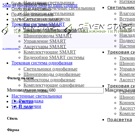
Натяжн
Накладные светильники
Гарантия и сервис
Skip to navigation
Skip to main content
Светильник
Накладные точечные светильники
Оплата и доставка
Подвесные светильники
Влагоз
Подборе освещения
Светодиодные модули
Встраи
ЗАПИСАТЬСЯ НА ЗАМЕР
Трековая система SMART
Линейн
Вызов замерщика
Наклад
Заказать дизайн потолков
Трековые светильники SMART
Наклад
Шинопроводы SMART
Подвес
Управление SMART
Настен
Аксессуары SMART
Главная
/
Товар Высота
/
85 мм
Трековая с
Комплектующие SMART
Видеообзор SMART системы
Треков
Трековая система однофазная
Шиноп
Светильники однофазные
Управ
Шинопроводы однофазные
Компл
Фильтр по цене
Коннекторы однофазные
Аксес
Комплектующие однофазные
Трековая с
Минимальная цена
Максимальная
Аксессуары
Светил
Настенные светильники
Шинопр
Распродажа
Подсветка
Коннек
В наличии
Wi-Fi реле
Аксесс
Компле
Стиль
Подсветка
Форма