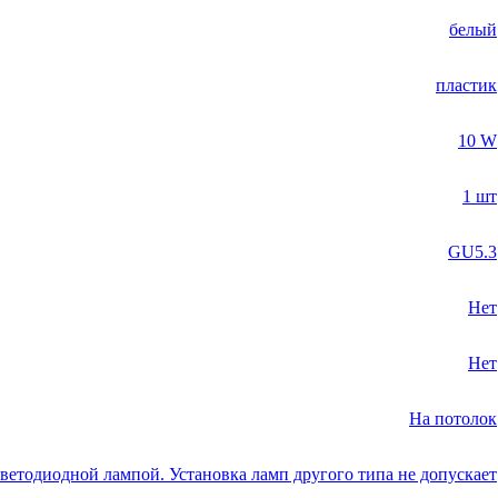
белый
пластик
10 W
1 шт
GU5.3
Нет
Нет
На потолок
ветодиодной лампой. Установка ламп другого типа не допускает