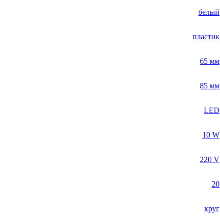
белый
пластик
65 мм
85 мм
LED
10 W
220 V
20
круг