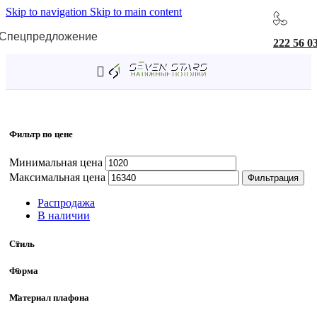
Skip to navigation
Skip to main content
Спецпредложение
222 56 0
Главная
/
Товар Регулировка по высоте
/
Да
Фильтр по цене
Минимальная цена
Максимальная цена
Фильтрация
Распродажа
В наличии
Стиль
Форма
Материал плафона