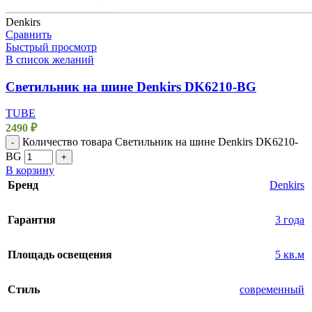
Denkirs
Сравнить
Быстрый просмотр
В список желаний
Светильник на шине Denkirs DK6210-BG
TUBE
2490
₽
Количество товара Светильник на шине Denkirs DK6210-
-
BG
+
В корзину
Бренд
Denkirs
Гарантия
3 года
Площадь освещения
5 кв.м
Стиль
современный