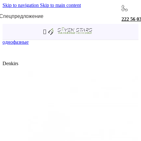
Skip to navigation
Skip to main content
Спецпредложение
222 56 0
Главная
/
Трековая система однофазная
/
Светильники
однофазные
Denkirs