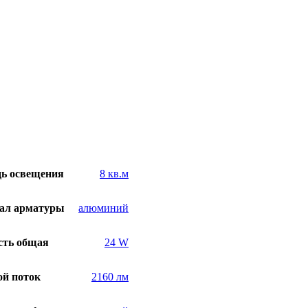
ь освещения
8 кв.м
ал арматуры
алюминий
ть общая
24 W
ой поток
2160 лм