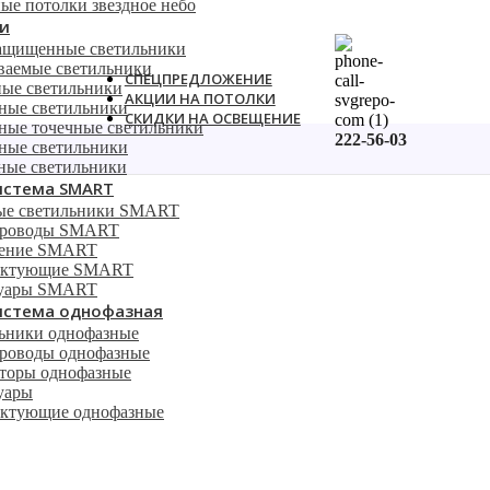
ые потолки звездное небо
и
ащищенные светильники
ваемые светильники
СПЕЦПРЕДЛОЖЕНИЕ
ые светильники
АКЦИИ НА ПОТОЛКИ
ные светильники
СКИДКИ НА ОСВЕЩЕНИЕ
ные точечные светильники
222-56-03
ные светильники
ные
/
Светильник на шине Denkirs DK6040-WH
ные светильники
истема SMART
ые светильники SMART
роводы SMART
ление SMART
ектующие SMART
суары SMART
истема однофазная
ьники однофазные
оводы однофазные
торы однофазные
уары
ктующие однофазные