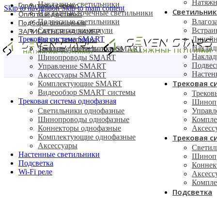
Натяжн
Накладные светильники
Гарантия и сервис
Skip to navigation
Skip to main content
Светильник
Накладные точечные светильники
Оплата и доставка
Подвесные светильники
Влагоз
Подборе освещения
Светодиодные модули
Встраи
ЗАПИСАТЬСЯ НА ЗАМЕР
Трековая система SMART
Линейн
Вызов замерщика
Наклад
Заказать дизайн потолков
Трековые светильники SMART
Наклад
Шинопроводы SMART
Подвес
Управление SMART
Главная
/
Трековая система однофазная
/
Светильники однофаз
Настен
Аксессуары SMART
Трековая с
Комплектующие SMART
Видеообзор SMART системы
Треков
Трековая система однофазная
Шиноп
Светильники однофазные
Управ
Шинопроводы однофазные
Компл
Коннекторы однофазные
Аксес
Комплектующие однофазные
Трековая с
Аксессуары
Светил
Настенные светильники
Шинопр
Подсветка
Коннек
Wi-Fi реле
Аксесс
Компле
Подсветка